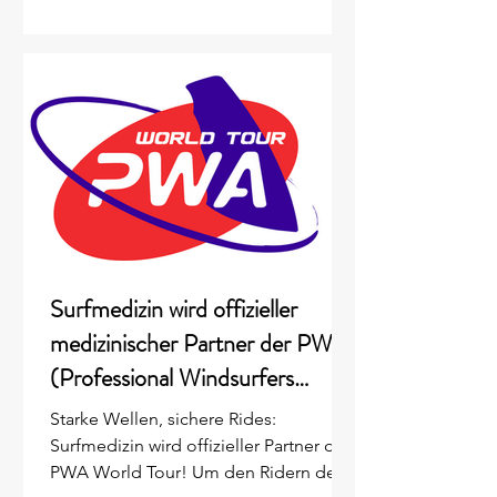
6. Wassersportmedizinischen
Workshop nach Kiel-Schilksee ein. Die
interdisziplinäre Fortbildung bietet
Sportmediziner*innen und
Physiotherapeut*innen hochkarätige
Fachvorträge (u. a. zu PRP,
Sehnenverletzungen und
Dermatologie) sowie praxisnahe
Workshops zu Kinesio-Taping und
modernen Wassersportarten auf der
Ostsee. Inklusive 8 CME-Punkten.
Surfmedizin wird offizieller
medizinischer Partner der PWA
(Professional Windsurfers
Association)
Starke Wellen, sichere Rides:
Surfmedizin wird offizieller Partner der
PWA World Tour! Um den Ridern den