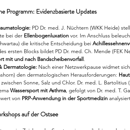
che Programm: Evidenzbasierte Updates
raumatologie:
 PD Dr. med. J. Nüchtern (WKK Heide) stellt
e bei der 
Ellenbogenluxation
 vor. Im Anschluss beleuch
hwartau) die kritische Entscheidung bei 
Achillessehnenv
es ersten Blocks bildet PD Dr. med. Ch. Mende (FEK Ne
rt mit und nach Bandscheibenvorfall
.
& Dermatologie:
 Nach einer Netzwerkpause widmet sich 
shorn) den dermatologischen Herausforderungen: 
Haut
 zwischen Sonne, Salz und Chlor. Dr. med. L. Bartolitius
hema 
Wassersport mit Asthma
, gefolgt von Dr. med. T. G
nwert von 
PRP-Anwendung in der Sportmedizin
 analysiert
rkshops auf der Ostsee